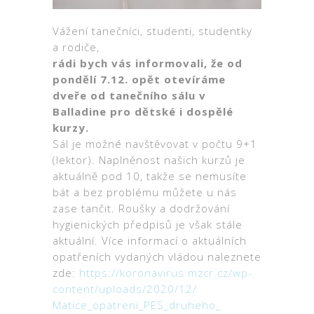
Vážení tanečníci, studenti, studentky
a rodiče,
rádi bych vás informovali, že od
pondělí 7.12. opět otevíráme
dveře od tanečního sálu v
Balladine pro dětské i dospělé
kurzy.
Sál
je možné navštěvovat v počtu 9+1
(lektor). Naplněnost
na
šich kurzů je
aktuálně pod 10, takže se nemusíte
bát a bez problému můžete u nás
zase tančit. Roušky a dodržování
hygienických předpisů je však stále
aktuální. Více informací o aktuálních
opatřeních vydaných vládou naleznete
zde:
https://koronavirus.mzcr.
cz/wp-
content/uploads/2020/12/
Matice_opatreni_PES_druheho_