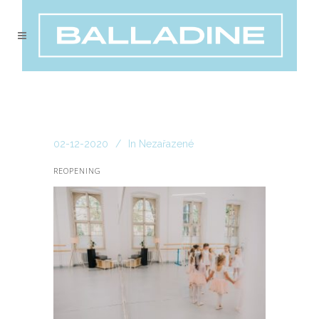
02-12-2020
In
Nezařazené
REOPENING