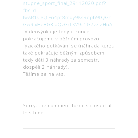
stupne_sport_final_29112020.
pdf?
fbclid=
IwAR1CeQiFn4pt8mqy9Ks3dph9tQGh
Gw9lxHeBG3laQzGrLKV9c1G7zziZHu
A
Videovýuka je tedy u konce,
pokračujeme v běžném provozu
fyzického potkávání se (náhrada kurzu
také pokračuje běžným způsobem,
tedy děti 3 náhrady za semestr,
dospělí 2 náhrady).
Těšíme se
na
vás.
Sorry, the comment form is closed at
this time.