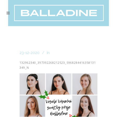
23-12-2020
In
132962340_397392268212523_5968284416358131
349_N