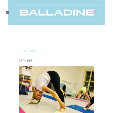
11-10-2019
In
PETA BBF