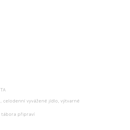
STA
, celodenní vyvážené jídlo, výtvarné
tábora připraví