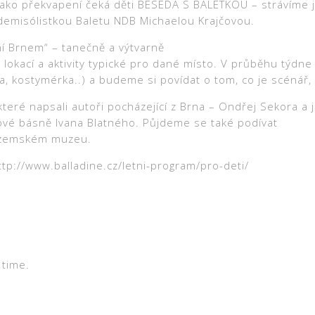
Jako překvapení čeká děti BESEDA S BALETKOU – strávíme 
demisólistkou Baletu NDB Michaelou Krajčovou.
í Brnem“ – tanečně a výtvarně
okací a aktivity typické pro dané místo. V průběhu týdne 
a, kostymérka..) a budeme si povídat o tom, co je scénář, 
ré napsali autoři pocházející z Brna – Ondřej Sekora a 
vé básně Ivana Blatného. Půjdeme se také podívat
m zemském muzeu.
tp://www.balladine.cz/letni-program/pro-deti/
 time.