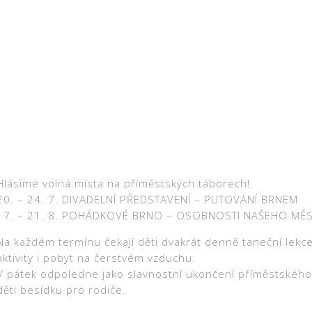
Hlásíme volná místa na příměstských táborech!
20. – 24. 7. DIVADELNÍ PŘEDSTAVENÍ – PUTOVÁNÍ BRNEM
17. – 21. 8. POHÁDKOVÉ BRNO – OSOBNOSTI NAŠEHO MĚ
Na každém termínu čekají děti dvakrát denně taneční lekce
aktivity i pobyt na čerstvém vzduchu.
V pátek odpoledne jako slavnostní ukončení příměstského 
děti besídku pro rodiče.