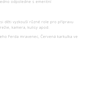
jedno odpoledne s emeritní
si děti vyzkouší různé role pro přípravu
režie, kamera, kulisy apod.
jeho Ferda mravenec, Červená karkulka ve