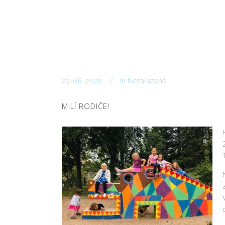
23-06-2020
In
Nezařazené
MILÍ RODIČE!