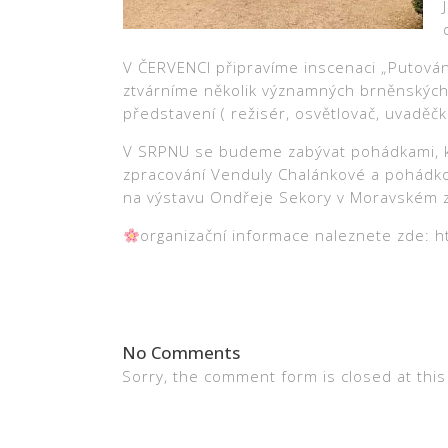
V ČERVENCI připravíme inscenaci „Putován
ztvárníme několik významných brněnských l
představení ( režisér, osvětlovač, uvaděčk
V SRPNU se budeme zabývat pohádkami, kte
zpracování Venduly Chalánkové a pohádko
na výstavu Ondřeje Sekory v Moravské
organizační informace naleznete zde: ht
No Comments
Sorry, the comment form is closed at this