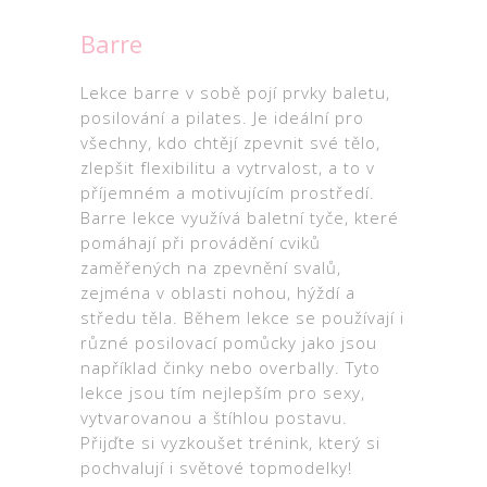
Barre
Lekce barre v sobě pojí prvky baletu,
posilování a pilates. Je ideální pro
všechny, kdo chtějí zpevnit své tělo,
zlepšit flexibilitu a vytrvalost, a to v
příjemném a motivujícím prostředí.
Barre lekce využívá baletní tyče, které
pomáhají při provádění cviků
zaměřených na zpevnění svalů,
zejména v oblasti nohou, hýždí a
středu těla. Během lekce se používají i
různé posilovací pomůcky jako jsou
například činky nebo overbally. Tyto
lekce jsou tím nejlepším pro sexy,
vytvarovanou a štíhlou postavu.
Přijďte si vyzkoušet trénink, který si
pochvalují i světové topmodelky!