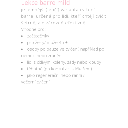
Lekce barre mild
je jemnější
(lehčí) varianta cvičení
barre, určená pro lidi, kteří chtějí cvičit
šetrně, ale zároveň efektivně.
Vhodné pro:
začátečníky
pro ženy/ muže 45 +
osoby po pauze ve cvičení, například po
nemoci nebo zranění
lidi s citlivými koleny, zády nebo klouby
těhotné (po konzultaci s lékařem)
jako regenerační nebo ranní /
večerní cvičení