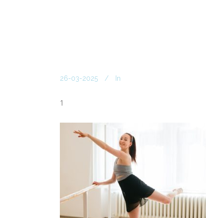
26-03-2025
In
1