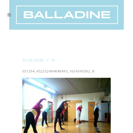
12-01-2015
In
551294_452252484848495_1604343382_N