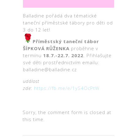
Balladine pořádá dva tématické
taneční příměstské tábory pro děti od
3 do 12 let!
Příměstský taneční tábor
ŠÍPKOVÁ RŮŽENKA
proběhne v
termínu
18.7.-22.7. 2022
. Přihlašujte
své děti prostřednictvím emailu:
balladine@balladine.cz
událost
zde
:
https://fb.me/e/1yS4OcPtW
Sorry, the comment form is closed at
this time.