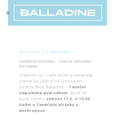
29-04-2023
In
Nezařazené
ZÁVĚREČNÉ VYSTOUPENÍ – TANEČNÍ ODPOLEDNE
POD NEBEM
Srdečně vás i vaše blízké a kamarády
zveme na závěrečné vystoupení
taneční školy Balladine –
Taneční
odpoledne pod nebem
, které se
bude konat v
sobotu 17.6. v 15:00
hodin v Tanečním altánku u
Anthroposu
!