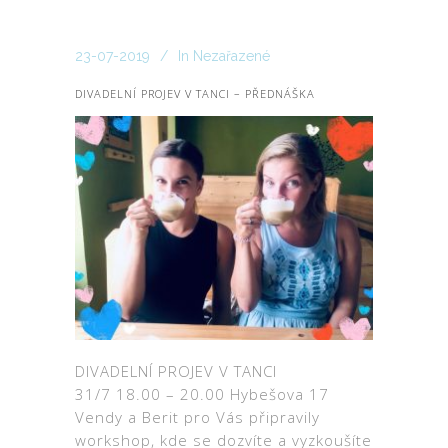
23-07-2019
In
Nezařazené
DIVADELNÍ PROJEV V TANCI – PŘEDNÁŠKA
DIVADELNÍ PROJEV V TANCI
31/7 18.00 – 20.00 Hybešova 17
Vendy a Berit pro Vás připravily
workshop, kde se dozvíte a vyzkoušíte