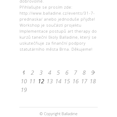
dobrovolné.
Přihlašujte se prosím zde:
http://www.balladine.cz/events/31-7-
prednaska/ anebo jednoduše přijďte!
Workshop je součástí projektu
Implementace postupů art therapy do
kurzů taneční školy Balladine, který se
uskutečňuje za finanční podpory
statutárního města Brna. Děkujeme!
1
2
3
4
5
6
7
8
9
10
11
12
13
14
15
16
17
18
19
© Copyright Balladine