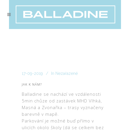
17-09-2019
In
Nezařazené
JAK K NÁM?
Balladine se nachází ve vzdálenosti
5min chůze od zastávek MHD Vlhká,
Masná a Zvonařka – trasy vyznačeny
barevně v mapě.
Parkování je možné buď přímo v
ulicích okolo školy (dá se celkem bez