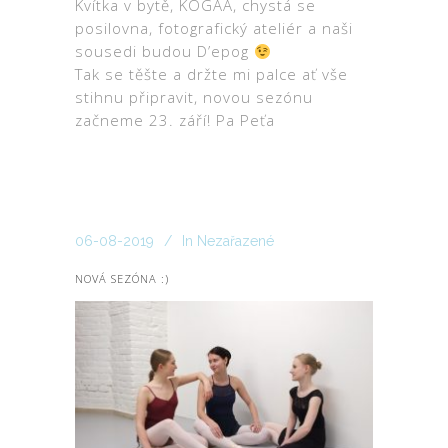
Kvítka v bytě, KOGAA, chystá se
posilovna, fotografický ateliér a naši
sousedi budou D’epog
Tak se těšte a držte mi palce ať vše
stihnu připravit, novou sezónu
začneme 23. září! Pa Peťa
06-08-2019
In
Nezařazené
NOVÁ SEZÓNA :)