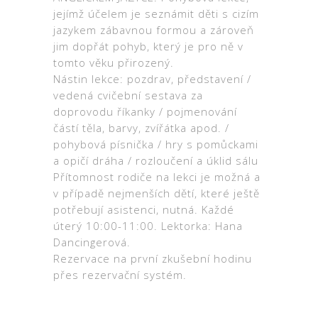
jejímž účelem je seznámit děti s cizím
jazykem zábavnou formou a zároveň
jim dopřát pohyb, který je pro ně v
tomto věku přirozený.
Nástin lekce: pozdrav, představení /
vedená cvičební sestava za
doprovodu říkanky / pojmenování
částí těla, barvy, zvířátka apod. /
pohybová písnička / hry s pomůckami
a opičí dráha / rozloučení a úklid sálu
Přítomnost rodiče na lekci je možná a
v případě nejmenších dětí, které ještě
potřebují asistenci, nutná. Každé
úterý 10:00-11:00. Lektorka: Hana
Dancingerová.
Rezervace na první zkušební hodinu
přes rezervační systém.