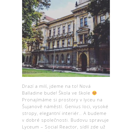
Drazí a milí, jdeme na to! Nová
Balladine bude! Škola ve škole
Pronajímáme si prostory v lyceu na
Šujanově náměstí. Genius loci, vysoké
stropy, elegantní interiér.. A budeme
v dobré společnosti. Budovu spravuje
Lyceum – Social Reactor, sídlí zde už