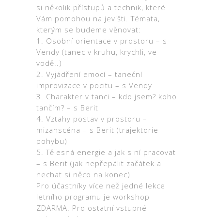
si několik přístupů a technik, které
Vám pomohou na jevišti. Témata,
kterým se budeme věnovat:
1. Osobní orientace v prostoru – s
Vendy (tanec v kruhu, krychli, ve
vodě..)
2. Vyjádření emocí – taneční
improvizace v pocitu – s Vendy
3. Charakter v tanci – kdo jsem? koho
tančím? – s Berit
4. Vztahy postav v prostoru –
mizanscéna – s Berit (trajektorie
pohybu)
5. Tělesná energie a jak s ní pracovat
– s Berit (jak nepřepálit začátek a
nechat si něco na konec)
Pro účastníky více než jedné lekce
letního programu je workshop
ZDARMA. Pro ostatní vstupné