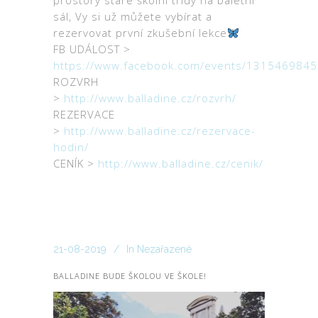
prostory staré školní třídy na baletní
sál, Vy si už můžete vybírat a
rezervovat první zkušební lekce
FB UDÁLOST >
https://www.facebook.com/events/131546984
ROZVRH
>
http://www.balladine.cz/rozvrh/
REZERVACE
>
http://www.balladine.cz/rezervace-
hodin/
CENÍK >
http://www.balladine.cz/cenik/
21-08-2019
In
Nezařazené
BALLADINE BUDE ŠKOLOU VE ŠKOLE!