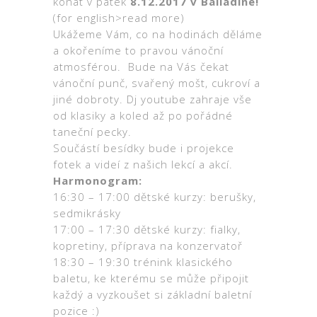
konat v pátek
8.12.2017 v Balladine!
(for english>read more)
Ukážeme Vám, co na hodinách děláme
a okořeníme to pravou vánoční
atmosférou. Bude na Vás čekat
vánoční punč, svařený mošt, cukroví a
jiné dobroty. Dj youtube zahraje vše
od klasiky a koled až po pořádné
taneční pecky.
Součástí besídky bude i projekce
fotek a videí z našich lekcí a akcí.
Harmonogram:
16:30 – 17:00 dětské kurzy: berušky,
sedmikrásky
17:00 – 17:30 dětské kurzy: fialky,
kopretiny, příprava na konzervatoř
18:30 – 19:30 trénink klasického
baletu, ke kterému se může připojit
každý a vyzkoušet si základní baletní
pozice :)