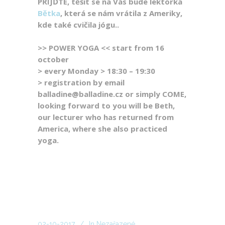
PŘIJĎTE, těšit se na Vás bude lektorka
Bětka
, která se nám vrátila z Ameriky,
kde také cvičila jógu.
.
>> POWER YOGA << start from 16
october
> every Monday > 18:30 – 19:30
> registration by email
balladine@balladine.cz or simply COME,
looking forward to you will be Beth,
our lecturer who has returned from
America, where she also practiced
yoga.
02-10-2017
In
Nezařazené