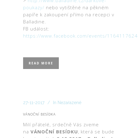
>
http://www.balladine.cz/darkove-
poukazy/
nebo vytištěné na pěkném
papíře k zakoupení přímo na recepci v
Balladine.
FB událost:
https://www.facebook.com/events/116411762
READ MORE
27-11-2017
In
Nezařazené
VÁNOČNÍ BESÍDKA
Milí přátelé, srdečně Vás zveme
na
VÁNOČNÍ BESÍDKU
, která se bude