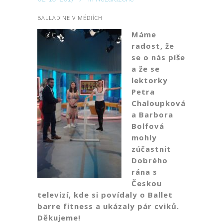
BALLADINE V MÉDIÍCH
Máme
radost, že
se o nás píše
a že se
lektorky
Petra
Chaloupková
a Barbora
Bolfová
mohly
zúčastnit
Dobrého
rána s
Českou
televizí, kde si povídaly o Ballet
barre fitness a ukázaly pár cviků.
Děkujeme!