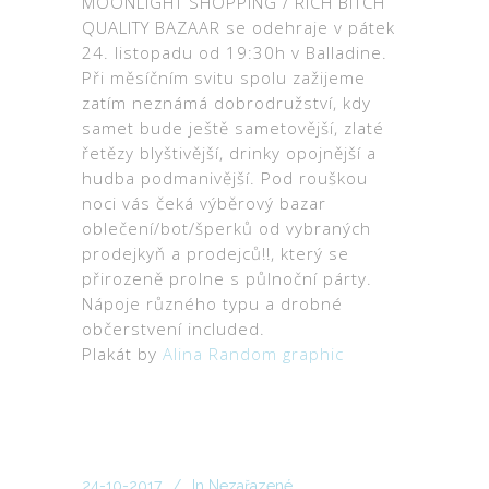
MOONLIGHT SHOPPING / RICH BITCH
QUALITY BAZAAR se odehraje v pátek
24. listopadu od 19:30h v Balladine.
Při měsíčním svitu spolu zažijeme
zatím neznámá dobrodružství, kdy
samet bude ještě sametovější, zlaté
řetězy blyštivější, drinky opojnější a
hudba podmanivější. Pod rouškou
noci vás čeká výběrový bazar
oblečení/bot/šperků od vybraných
prodejkyň a prodejců!!, který se
přirozeně prolne s půlnoční párty.
Nápoje různého typu a drobné
občerstvení included.
Plakát by
Alina Random graphic
24-10-2017
In
Nezařazené