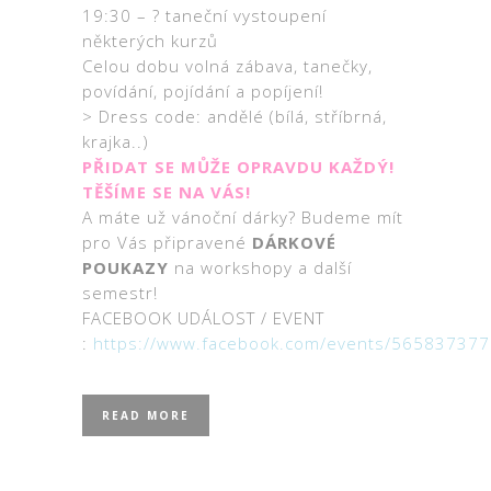
19:30 – ? taneční vystoupení
některých kurzů
Celou dobu volná zábava, tanečky,
povídání, pojídání a popíjení!
> Dress code: andělé (bílá, stříbrná,
krajka..)
PŘIDAT SE MŮŽE OPRAVDU KAŽDÝ!
TĚŠÍME SE NA VÁS!
A máte už vánoční dárky? Budeme mít
pro Vás připravené
DÁRKOVÉ
POUKAZY
na workshopy a další
semestr!
FACEBOOK UDÁLOST / EVENT
:
https://www.facebook.com/events/56583737
READ MORE