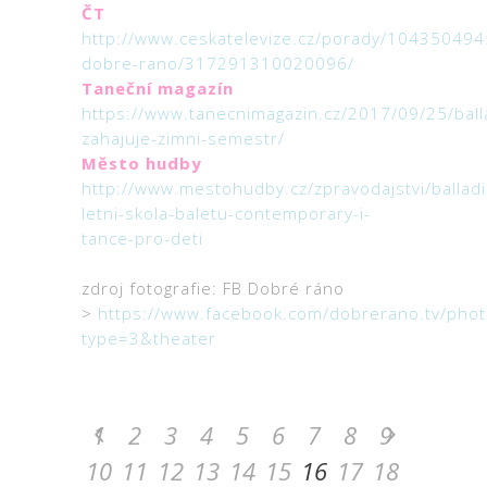
ČT
http://www.ceskatelevize.cz/porady/104350494
dobre-rano/317291310020096/
Taneční magazín
https://www.tanecnimagazin.cz/2017/09/25/ball
zahajuje-zimni-semestr/
Město hudby
http://www.mestohudby.cz/zpravodajstvi/ballad
letni-skola-baletu-contemporary-i-
tance-pro-deti
zdroj fotografie: FB Dobré ráno
>
https://www.facebook.com/dobrerano.tv/p
type=3&theater
1
2
3
4
5
6
7
8
9
10
11
12
13
14
15
16
17
18