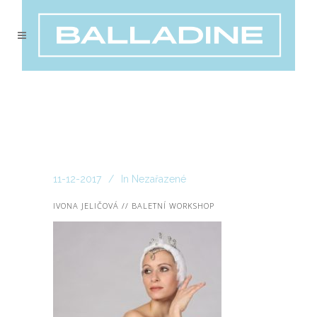
11-12-2017
In
Nezařazené
IVONA JELIČOVÁ // BALETNÍ WORKSHOP