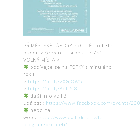
PŘÍMĚSTSKÉ TÁBORY PRO DĚTI od 3let
budou v červenci i srpnu a hlásí
VOLNÁ MÍSTA >
podívejte se na FOTKY z minulého
roku:
>
https://bit.ly/2XGjQW5
>
https://bit.ly/3dLl5J8
další info ve FB
události:
https://www.facebook.com/events/2
nebo na
webu:
http://www.balladine.cz/letni-
program/pro-deti/