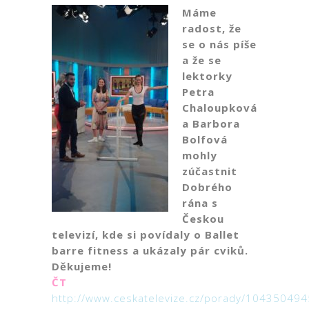
Máme
radost, že
se o nás píše
a že se
lektorky
Petra
Chaloupková
a Barbora
Bolfová
mohly
zúčastnit
Dobrého
rána s
Českou
televizí, kde si povídaly o Ballet
barre fitness a ukázaly pár cviků.
Děkujeme!
ČT
http://www.ceskatelevize.cz/porady/104350494