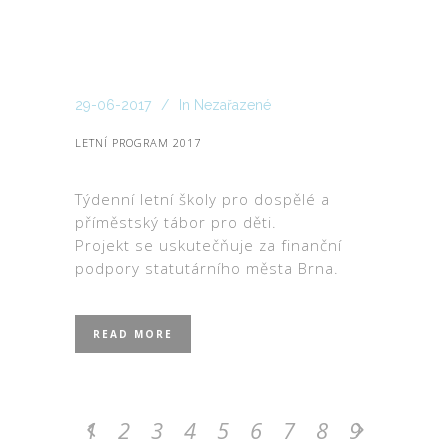
29-06-2017
In
Nezařazené
LETNÍ PROGRAM 2017
Týdenní letní školy pro dospělé a
příměstský tábor pro děti.
Projekt se uskutečňuje za finanční
podpory statutárního města Brna.
READ MORE
1
2
3
4
5
6
7
8
9