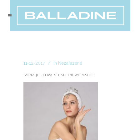
11-12-2017
In
Nezařazené
IVONA JELIČOVÁ // BALETNÍ WORKSHOP