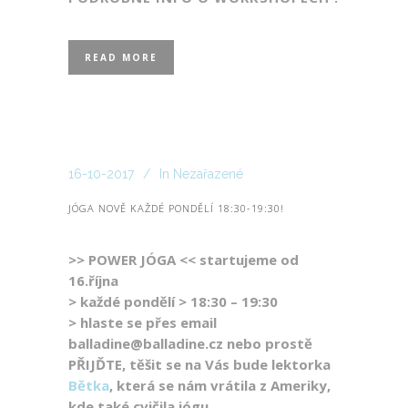
READ MORE
16-10-2017
In
Nezařazené
JÓGA NOVĚ KAŽDÉ PONDĚLÍ 18:30-19:30!
>> POWER JÓGA << startujeme od
16.října
> každé pondělí > 18:30 – 19:30
> hlaste se přes email
balladine@balladine.cz nebo prostě
PŘIJĎTE, těšit se na Vás bude lektorka
Bětka
, která se nám vrátila z Ameriky,
kde také cvičila jógu.
.