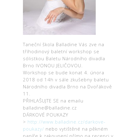
Taneční škola Balladine Vás zve na
tříhodinový baletní workshop se
sólistkou Baletu Národního divadla
Brno IVONOU JELIČOVOU.
Workshop se bude konat 4. února
2018 od 14h v sále zkušebny baletu
Národního divadla Brno na Dvořákově
11.
PŘIHLAŠUJTE SE na emailu
balladine@balladine.cz
DÁRKOVÉ POUKAZY
>
http://www.balladine.cz/darkove-
poukazy/
nebo vytištěné na pěkném
papíře k zakoupení přímo na recepci v