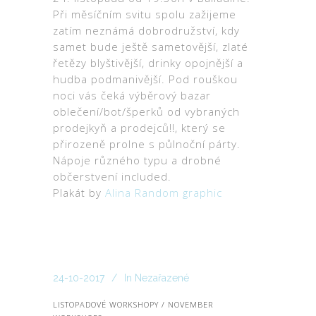
Při měsíčním svitu spolu zažijeme
zatím neznámá dobrodružství, kdy
samet bude ještě sametovější, zlaté
řetězy blyštivější, drinky opojnější a
hudba podmanivější. Pod rouškou
noci vás čeká výběrový bazar
oblečení/bot/šperků od vybraných
prodejkyň a prodejců!!, který se
přirozeně prolne s půlnoční párty.
Nápoje různého typu a drobné
občerstvení included.
Plakát by
Alina Random graphic
24-10-2017
In
Nezařazené
LISTOPADOVÉ WORKSHOPY / NOVEMBER