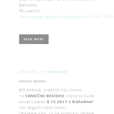
Balladine.
FB událost:
https://www.facebook.com/events/116411762
READ MORE
27-11-2017
In
Nezařazené
VÁNOČNÍ BESÍDKA
Milí přátelé, srdečně Vás zveme
na
VÁNOČNÍ BESÍDKU
, která se bude
konat v pátek
8.12.2017 v Balladine!
(for english>read more)
Ukážeme Vám, co na hodinách děláme