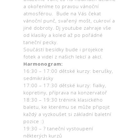
a okořeníme to pravou vánoční
atmosférou. Bude na Vás čekat
vánoční punč, svařený mošt, cukroví a
jiné dobroty. Dj youtube zahraje vše
od klasiky a koled až po pořádné
taneční pecky.
Součástí besídky bude i projekce
fotek a videí z našich lekcí a akcí.
Harmonogram:
16:30 – 17:00 dětské kurzy: berušky,
sedmikrásky
17:00 – 17:30 dětské kurzy: fialky,
kopretiny, příprava na konzervatoř
18:30 – 19:30 trénink klasického
baletu, ke kterému se může připojit
každý a vyzkoušet si základní baletní
pozice :)
19:30 – ? taneční vystoupení
některých kurzů