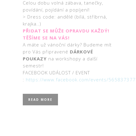
Celou dobu volná zábava, tanečky,
povídání, pojídání a popíjení!
> Dress code: andělé (bílá, stříbrná,
krajka..)
PŘIDAT SE MŮŽE OPRAVDU KAŽDÝ!
TĚŠÍME SE NA VÁS!
A máte už vánoční dárky? Budeme mít
pro Vás připravené
DÁRKOVÉ
POUKAZY
na workshopy a další
semestr!
FACEBOOK UDÁLOST / EVENT
:
https://www.facebook.com/events/56583737
READ MORE