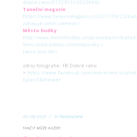
dobre-rano/317291310020096/
Taneční magazín
https://www.tanecnimagazin.cz/2017/09/25/ball
zahajuje-zimni-semestr/
Město hudby
http://www.mestohudby.cz/zpravodajstvi/ballad
letni-skola-baletu-contemporary-i-
tance-pro-deti
zdroj fotografie: FB Dobré ráno
>
https://www.facebook.com/dobrerano.tv/p
type=3&theater
20-09-2017
In
Nezařazené
TANČIT MŮŽE KAŽDÝ!