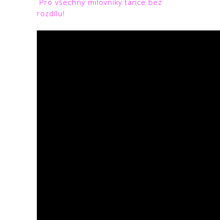
Pro všechny milovníky tance bez
rozdílu!
.