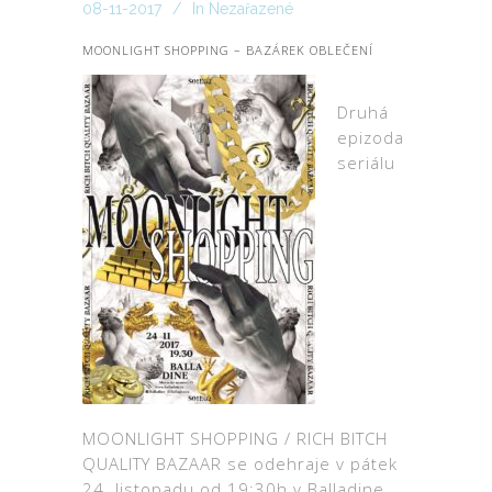
08-11-2017
In
Nezařazené
MOONLIGHT SHOPPING – BAZÁREK OBLEČENÍ
Druhá
epizoda
seriálu
MOONLIGHT SHOPPING / RICH BITCH
QUALITY BAZAAR se odehraje v pátek
24. listopadu od 19:30h v Balladine.