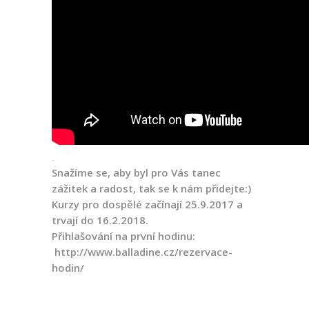
.
Snažíme se, aby byl pro Vás tanec
zážitek a radost, tak se k nám přidejte:)
Kurzy pro dospělé začínají 25.9.2017 a
trvají do 16.2.2018.
Přihlašování na první hodinu:
http://www.balladine.cz/
rezervace-
hodin/