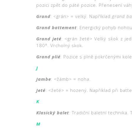
pozici zpět do páté pozice. Přenesení vá
Grand
: <grán> = velký. Například
grand ba
Grand battement
: Energický pohyb noho
Grand jeté
: <grán žeté> Velký skok z je
180°. Vrcholný skok.
Grand plié
: Pozice s plně pokrčenými kole
J
Jambe
: <žámb> = noha.
Jeté
: <žeté> = hozený. Například při batt
K
Klasický balet
: Tradiční baletní technika.
M