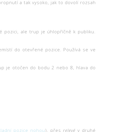
opnutí a tak vysoko, jak to dovolí rozsah
pozici, ale trup je úhlopříčně k publiku.
místí do otevřené pozice. Používá se ve
rup je otočen do bodu 2 nebo 8, hlava do
kladní pozice nohou
), přes
relevé
v druhé