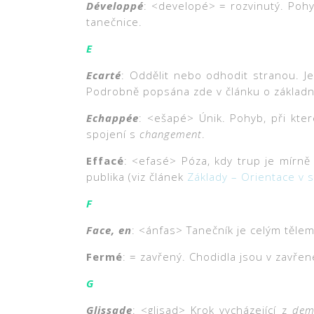
Développé
: <developé> = rozvinutý. Po
tanečnice.
E
Ecarté
: Oddělit nebo odhodit stranou. Je
Podrobně popsána zde v článku o základní
Echappée
: <ešapé> Únik. Pohyb, při kt
spojení s
changement
.
Effacé
: <efasé> Póza, kdy trup je mírn
publika (viz článek
Základy – Orientace v s
F
Face, en
: <ánfas> Tanečník je celým tělem
Fermé
: = zavřený. Chodidla jsou v zavřen
G
Glissade
: <glisad> Krok vycházející z
demi