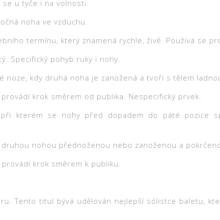
 se u tyče i na volnosti.
kročná noha ve vzduchu.
bního termínu, který znamená rychle, živě. Používá se pro
. Specifický pohyb ruky i nohy.
é noze, kdy druhá noha je zanožená a tvoří s tělem ladnou 
 provádí krok směrem od publika. Nespecifický prvek.
 při kterém se nohy před dopadem do páté pozice spoj
s druhou nohou přednoženou nebo zanoženou a pokrčenou 
 provádí krok směrem k publiku.
ru. Tento titul bývá udělován nejlepší sólistce baletu, kte