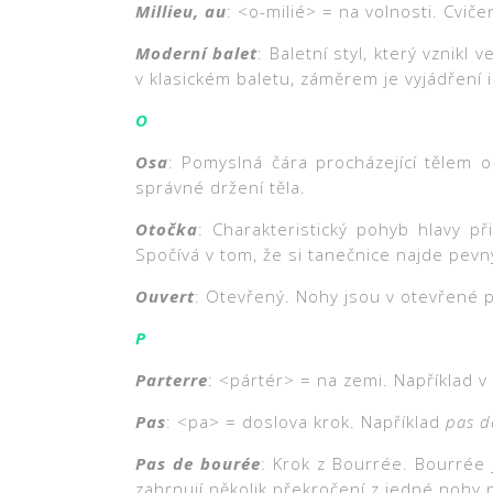
Millieu, au
: <o-milié> = na volnosti. Cvič
Moderní balet
: Baletní styl, který vznikl
v klasickém baletu, záměrem je vyjádření 
O
Osa
: Pomyslná čára procházející tělem 
správné držení těla.
Otočka
: Charakteristický pohyb hlavy p
Spočívá v tom, že si tanečnice najde pevný
Ouvert
: Otevřený. Nohy jsou v otevřené po
P
Parterre
: <pártér> = na zemi. Například v
Pas
: <pa> = doslova krok. Například
pas d
Pas de bourée
: Krok z Bourrée. Bourrée 
zahrnují několik překročení z jedné nohy