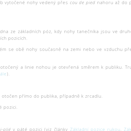
hyb vytočené nohy vedený přes
cou de pied
nahoru až do pr
dna ze základních póz, kdy nohy tanečníka jsou ve druhé 
ch pozicích.
erém se obě nohy současně na zemi nebo ve vzduchu pře
ě otočený a linie nohou je otevřená směrem k publiku. T
ále
).
 otočen přímo do publika, případně k zrcadlu.
é pozici.
-plié
v páté pozici (viz články
Základní pozice rukou
,
Zá