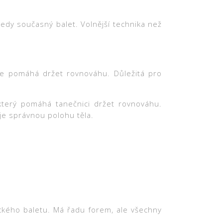
, tedy současný balet. Volnější technika než
óze pomáhá držet rovnováhu. Důležitá pro
 který pomáhá tanečnici držet rovnováhu.
uje správnou polohu těla.
ického baletu. Má řadu forem, ale všechny