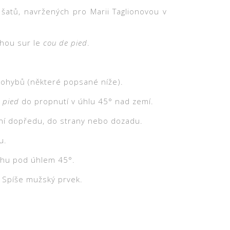
h šatů, navržených pro Marii Taglionovou v
ohou sur le
cou de pied
.
ohybů (některé popsané níže).
 pied
do propnutí v úhlu 45° nad zemí.
ní dopředu, do strany nebo dozadu.
u.
chu pod úhlem 45°.
. Spíše mužský prvek.