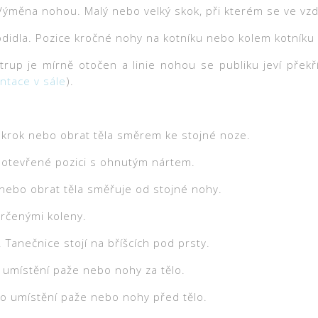
Výměna nohou. Malý nebo velký skok, při kterém se ve vz
odidla. Pozice kročné nohy na kotníku nebo kolem kotníku
 trup je mírně otočen a linie nohou se publiku jeví pře
ntace v sále
).
 krok nebo obrat těla směrem ke stojné noze.
 otevřené pozici s ohnutým nártem.
nebo obrat těla směřuje od stojné nohy.
krčenými koleny.
 Tanečnice stojí na bříšcích pod prsty.
 umístění paže nebo nohy za tělo.
o umístění paže nebo nohy před tělo.