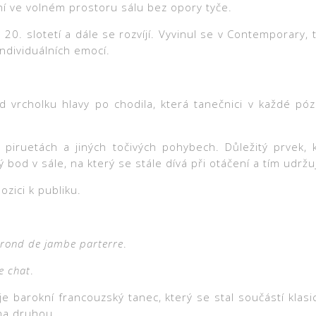
ení ve volném prostoru sálu bez opory tyče.
 ve 20. slotetí a dále se rozvíjí. Vyvinul se v Contemporary
individuálních emocí.
od vrcholku hlavy po chodila, která tanečnici v každé p
ři piruetách a jiných točivých pohybech. Důležitý prvek,
 bod v sále, na který se stále dívá při otáčení a tím udrž
zici k publiku.
rond de jambe parterre
.
e chat
.
je barokní francouzský tanec, který se stal součástí klas
 na druhou.