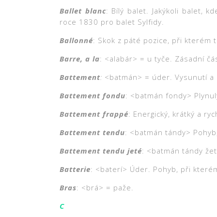
Ballet blanc
: Bílý balet. Jakýkoli balet,
roce 1830 pro balet Sylfidy.
Ballonné
: Skok z páté pozice, při které
Barre, a la
: <alabár> = u tyče. Zásadní čás
Battemen
t
:
<batmán> = úder. Vysunutí a 
Battement fondu
: <batmán fondy> Plynu
Battement frappé
: Energický, krátký a r
Battement tendu
: <batmán tándy> Pohyb
Battement tendu jeté
: <batmán tándy že
Batterie
: <baterí> Úder. Pohyb, při kter
Bras
: <brá> = paže.
C