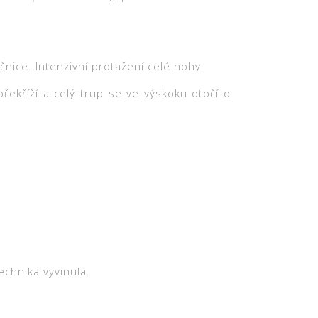
nice. Intenzivní protažení celé nohy.
ekříží a celý trup se ve výskoku otočí o
technika vyvinula.