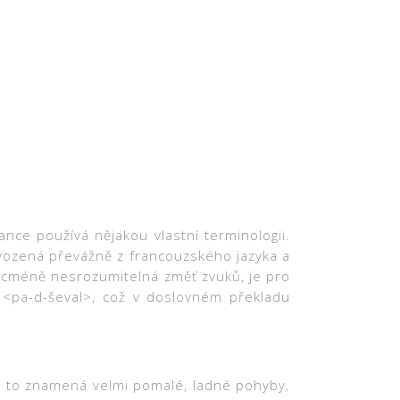
ance používá nějakou vlastní terminologii.
dvozená převážně z francouzského jazyka a
 nicméně nesrozumitelná změť zvuků, je pro
<pa-d-ševal>, což v doslovném překladu
ci to znamená velmi pomalé, ladné pohyby.