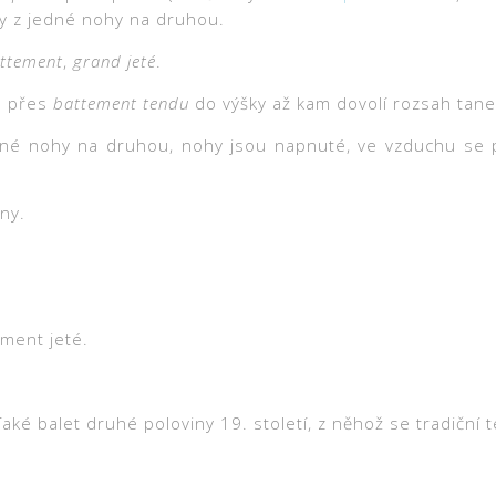
hy z jedné nohy na druhou.
ttement
,
grand jeté
.
u přes
battement tendu
do výšky až kam dovolí rozsah taneč
dné nohy na druhou, nohy jsou napnuté, ve vzduchu se př
ny.
ement jeté.
 Také balet druhé poloviny 19. století, z něhož se tradiční 