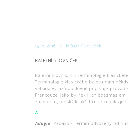
15-01-2016
In
Baletní slovníček
BALETNÍ SLOVNÍČEK
Baletní slovník, čili terminologie klasic
Terminologie klasického baletu nám někdy
většina výrazů doslovně popisuje provád
Francouze jako by řekli ‚chlebasmáslem
znamená „koňský krok“. Při tanci pak zjist
A
Adagio
: <adážo> Termín odvozený od hude