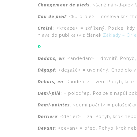
Changement de pieds
: <šanžmán-d-pie> 
Cou de pied
: <ku-d-pie> = doslova krk ch
Croisé
: <kroazé> = zkřížený. Pozice, kdy
hlava do publika (viz článek
Základy – Orie
D
Dedans, en
: <ándedán> = dovnitř. Pohyb,
Dégagé
: <degažé> = uvolněný. Chodidlo v
Dehors, en
: <ándeór> = ven. Pohyb, krok 
Demi-plié
: = polodřep. Pozice s napůl po
Demi-pointes
: <demi poánt> = pološpičky.
Derriére
: <deriér> = za. Pohyb, krok nebo
Devant
: <deván> = před. Pohyb, krok neb