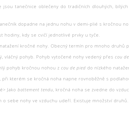
 kde jsou tanečnice oblečeny do tradičních dlouhých, bílýc
m tanečník dopadne na jednu nohu v demi-plié s kročnou n
t hodiny, kdy se cvičí jednotlivé prvky u tyče.
natažení kročné nohy. Obecný termín pro mnoho druhů p
lý, vláčný pohyb. Pohyb vytočené nohy vedený přes
cou de
ychlý pohyb kročnou nohou z
cou de pied
do nízkého nataže
, při kterém se kročná noha napne rovnoběžně s podlaho
té> Jako
battement tendu
, kročná noha se zvedne do vzdu
ém o sebe nohy ve vzduchu udeří. Existuje množství druhů