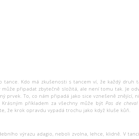
kého tance. Kdo má zkušenosti s tancem ví, že každý druh t
 může připadat zbytečně složitá, ale není tomu tak. Je o
ěný prvek.
To, co nám připadá jako sice vznešeně znějící,
‘. Krásným příkladem za všechny může být
Pas de cheval
íte, že krok opravdu vypadá trochu jako když kluše kůň.
bního výrazu adagio, neboli zvolna, lehce, klidně. V tan