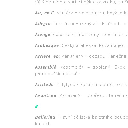
Většinou jde o variaci několika kroků, tančí
Air, en l‘
: <ánlér> = ve vzduchu. Když je 
Allegro
: Termín odvozený z italského hude
Alongé
: <alonžé> = natažený nebo napnutý
Arabesque
: Česky arabeska. Póza na jedn
Arriére, en
: <ánariér> = dozadu. Tanečník
Assemblé
: <asamplé> = spojený. Skok,
jednodušších prvků.
Attitude
: <atytýda> Póza na jedné noze 
Avant, en
: <ánaván> = dopředu. Tanečník
B
Ballerina
: Hlavní sólistka baletního soubo
kusech.