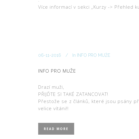
Více informací v sekci „Kurzy -> Přehled k
06-11-2016
In
INFO PRO MUŽE
INFO PRO MUŽE
Drazí muži,
PŘIJĎTE SI TAKÉ ZATANCOVAT!
Přestože se z článků, které jsou psány p
velice vítáni!!
READ MORE