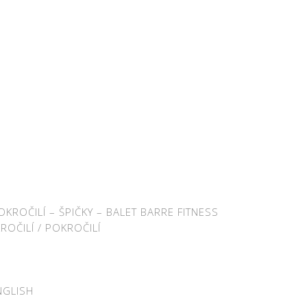
OKROČILÍ – ŠPIČKY – BALET BARRE FITNESS
OČILÍ / POKROČILÍ
NGLISH