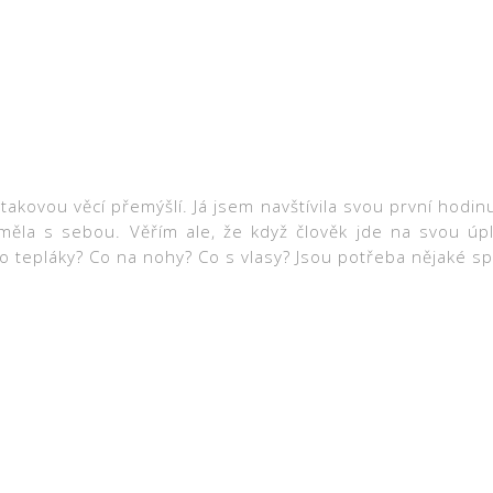
akovou věcí přemýšlí. Já jsem navštívila svou první hodin
ěla s sebou. Věřím ale, že když člověk jde na svou úpln
tepláky? Co na nohy? Co s vlasy? Jsou potřeba nějaké spec