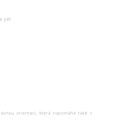
e pět.
rávnou orientaci, která napomáhá také v