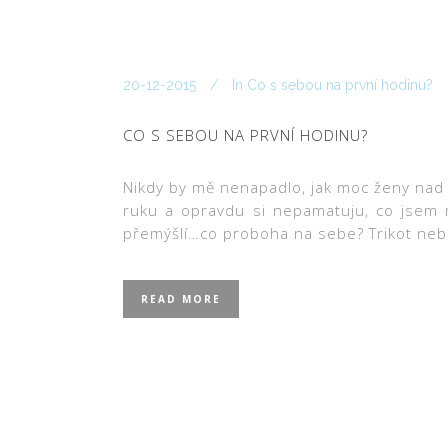
20-12-2015
In
Co s sebou na první hodinu?
CO S SEBOU NA PRVNÍ HODINU?
Nikdy by mě nenapadlo, jak moc ženy nad t
ruku a opravdu si nepamatuju, co jsem m
přemýšlí…co proboha na sebe? Trikot nebo 
READ MORE