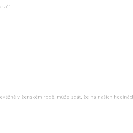
urzů“.
řevážně v ženském rodě, může zdát, že na našich hodinách 