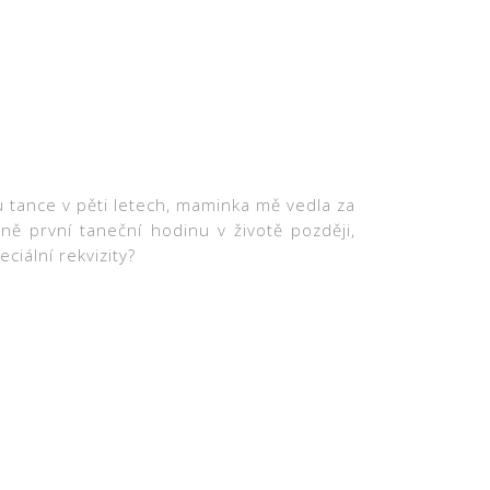
u tance v pěti letech, maminka mě vedla za
ě první taneční hodinu v životě později,
iální rekvizity?