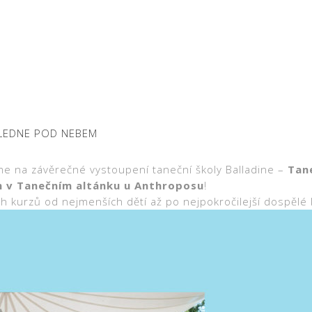
OLEDNE POD NEBEM
me na závěrečné vystoupení taneční školy Balladine –
Tan
in v Tanečním altánku u Anthroposu
!
h kurzů od nejmenších dětí až po nejpokročilejší dospělé 